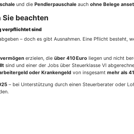
schale
und die
Pendlerpauschale
auch
ohne Belege anse
n Sie beachten
 verpflichtet sind
 abgeben – doch es gibt Ausnahmen. Eine Pflicht besteht, 
alvermögen
erzielen, die
über 410 Euro
liegen und nicht ber
lt
sind und einer der Jobs über Steuerklasse VI abgerechne
arbeitergeld oder Krankengeld
von insgesamt
mehr als 4
2025
– bei Unterstützung durch einen Steuerberater oder Lohn
den.