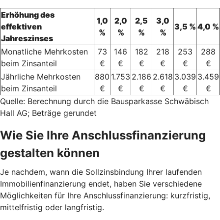
Erhöhung des
1,0
2,0
2,5
3,0
effektiven
3,5 %
4,0 %
%
%
%
%
Jahreszinses
Monatliche Mehrkosten
73
146
182
218
253
288
beim Zinsanteil
€
€
€
€
€
€
Jährliche Mehrkosten
880
1.753
2.186
2.618
3.039
3.459
beim Zinsanteil
€
€
€
€
€
€
Quelle: Berechnung durch die Bausparkasse Schwäbisch
Hall AG; Beträge gerundet
Wie Sie Ihre Anschlussfinanzierung
gestalten können
Je nachdem, wann die Sollzinsbindung Ihrer laufenden
Immobilienfinanzierung endet, haben Sie verschiedene
Möglichkeiten für Ihre Anschlussfinanzierung: kurzfristig,
mittelfristig oder langfristig.