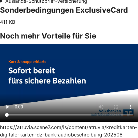
Auslands-Schutzbrief-Versicherung
Sonderbedingungen ExclusiveCard
411 KB
Noch mehr Vorteile für Sie
https://atruvia.scene7.com/is/content/atruvia/kreditkarten-
digitale-karten-dz-bank-audiobeschreibung-202508