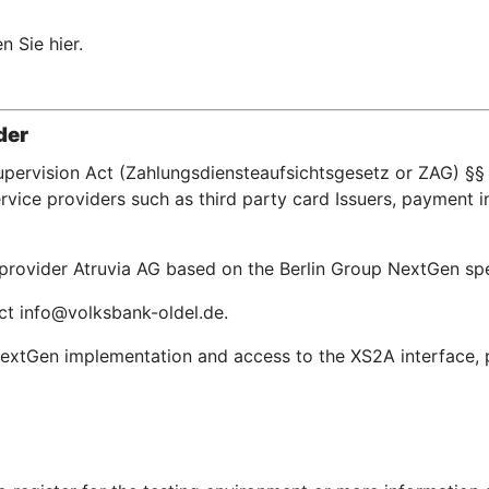
n Sie hier.
der
upervision Act (Zahlungsdiensteaufsichtsgesetz or ZAG) §§ 
ice providers such as third party card Issuers, payment in
e provider Atruvia AG based on the Berlin Group NextGen s
act info@volksbank-oldel.de.
extGen implementation and access to the XS2A interface, pl