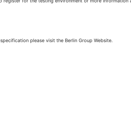
To register for the testing environment or more information
pecification please visit the Berlin Group Website.