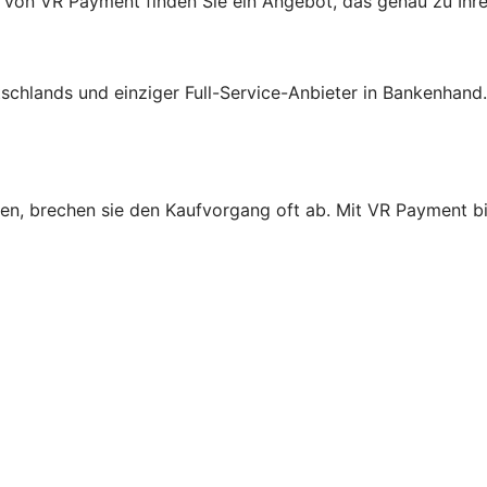
 von VR Payment finden Sie ein Angebot, das genau zu Ihr
schlands und einziger Full-Service-Anbieter in Bankenhand
n, brechen sie den Kaufvorgang oft ab. Mit VR Payment bie