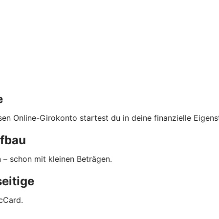
e
n Online-Girokonto startest du in deine finanzielle Eigens
ufbau
 – schon mit kleinen Beträgen.
seitige
icCard.