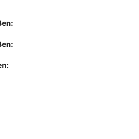
ßen:
ßen:
en: