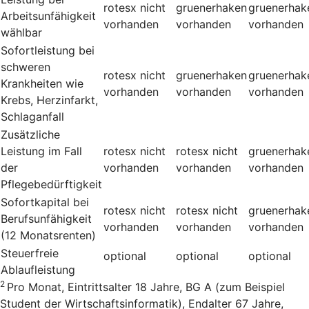
rotesx
nicht
gruenerhaken
gruenerhak
Arbeitsunfähigkeit
vorhanden
vorhanden
vorhanden
wählbar
Sofortleistung bei
schweren
rotesx
nicht
gruenerhaken
gruenerhak
Krankheiten wie
vorhanden
vorhanden
vorhanden
Krebs, Herzinfarkt,
Schlaganfall
Zusätzliche
Leistung im Fall
rotesx
nicht
rotesx
nicht
gruenerhak
der
vorhanden
vorhanden
vorhanden
Pflegebedürftigkeit
Sofortkapital bei
rotesx
nicht
rotesx
nicht
gruenerhak
Berufsunfähigkeit
vorhanden
vorhanden
vorhanden
(12 Monatsrenten)
Steuerfreie
optional
optional
optional
Ablaufleistung
2
Pro Monat, Eintrittsalter 18 Jahre, BG A (zum Beispiel
Student der Wirtschaftsinformatik), Endalter 67 Jahre,