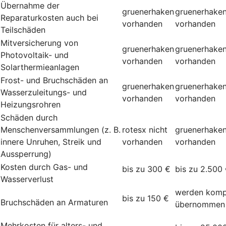
Übernahme der
gruenerhaken
gruenerhake
Reparaturkosten auch bei
vorhanden
vorhanden
Teilschäden
Mitversicherung von
gruenerhaken
gruenerhake
Photovoltaik- und
vorhanden
vorhanden
Solarthermieanlagen
Frost- und Bruchschäden an
gruenerhaken
gruenerhake
Wasserzuleitungs- und
vorhanden
vorhanden
Heizungsrohren
Schäden durch
Menschenversammlungen (z. B.
rotesx
nicht
gruenerhake
innere Unruhen, Streik und
vorhanden
vorhanden
Aussperrung)
Kosten durch Gas- und
bis zu 300 €
bis zu 2.500
Wasserverlust
werden komp
bis zu 150 €
Bruchschäden an Armaturen
übernommen
Mehrkosten für alters- und