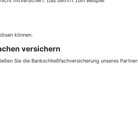
cht mitversichert. Das betrifft zum Beispiel
slösen können.
sachen versichern
ließen Sie die Bankschließfachversicherung unseres Partner